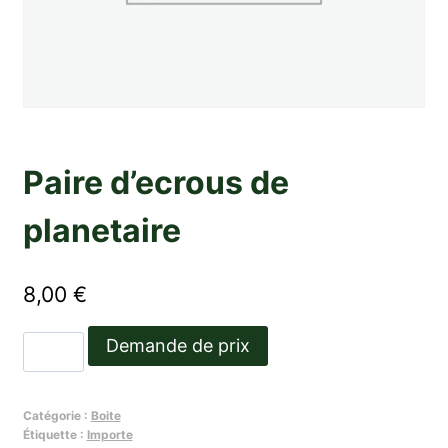
Paire d’ecrous de
planetaire
8,00
€
quantité
Demande de prix
de
Paire
Catégorie :
Boite
d'ecrous
Étiquette :
Importe