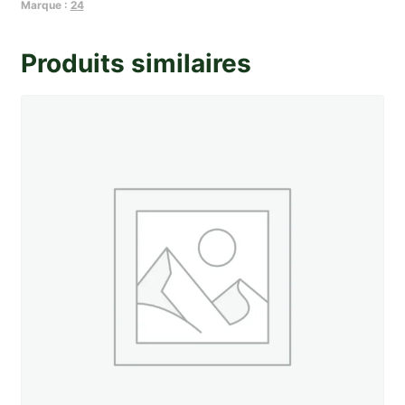
de
Marque :
24
planetaire
Produits similaires