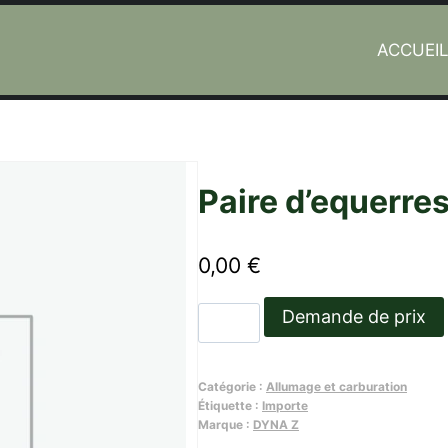
ACCUEI
 carbu.
Paire d’equerre
0,00
€
quantité
Demande de prix
de
Paire
Catégorie :
Allumage et carburation
d'equerres
Étiquette :
Importe
de
Marque :
DYNA Z