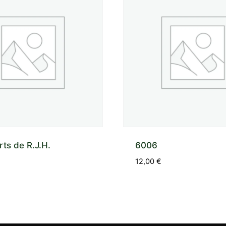
rts de R.J.H.
6006
12,00
€