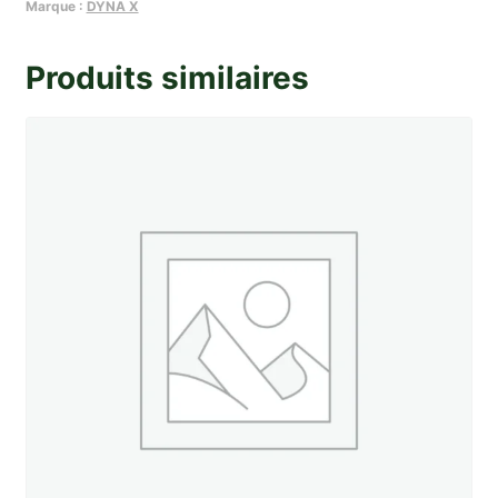
AV
Marque :
DYNA X
feuillete
de
Produits similaires
Dyna
X