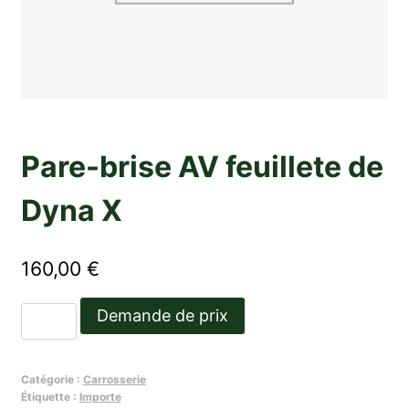
Pare-brise AV feuillete de
Dyna X
160,00
€
quantité
Demande de prix
de
Pare-
Catégorie :
Carrosserie
brise
Étiquette :
Importe