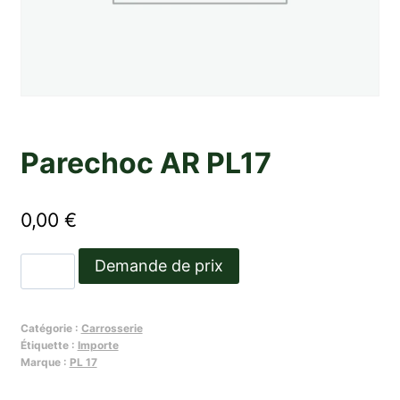
Parechoc AR PL17
0,00
€
quantité
Demande de prix
de
Parechoc
Catégorie :
Carrosserie
AR
Étiquette :
Importe
PL17
Marque :
PL 17