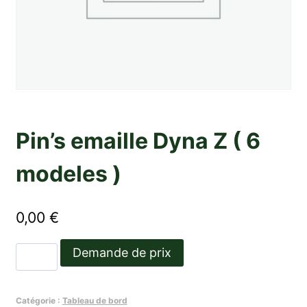
Pin’s emaille Dyna Z ( 6
modeles )
0,00
€
quantité
Demande de prix
de
Pin's
Catégorie :
Tableau de bord
emaille