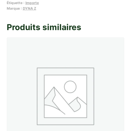
Étiquette :
Importe
Dyna
Marque :
DYNA Z
Z
(
Produits similaires
6
modeles
)