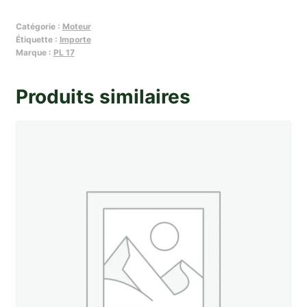
Pochette
Catégorie :
Moteur
de
Étiquette :
Importe
joints
Marque :
PL 17
moteur
Tigre
Produits similaires
(detail
possible)