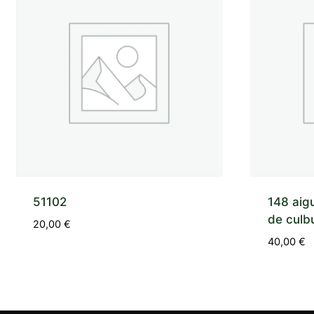
51102
148 aigu
de culbu
20,00
€
40,00
€