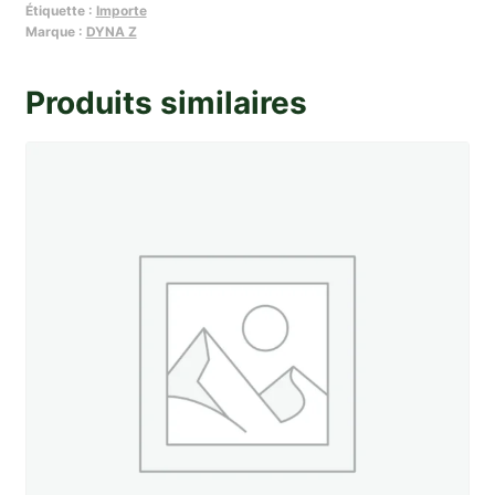
Étiquette :
Importe
de
Marque :
DYNA Z
porte
AR
Produits similaires
G
Dyna
Z