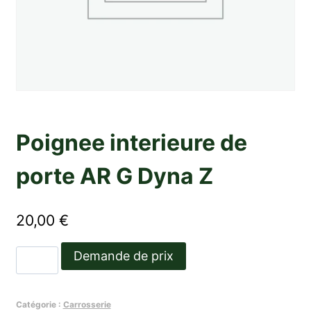
Poignee interieure de
porte AR G Dyna Z
20,00
€
quantité
Demande de prix
de
Poignee
Catégorie :
Carrosserie
interieure