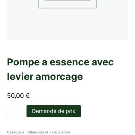
Pompe a essence avec
levier amorcage
50,00
€
quantité
Demande de prix
de
Pompe
Catégorie :
Allumage et carburation
a