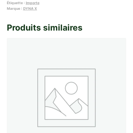
Étiquette :
Importe
essence
Marque :
DYNA X
avec
levier
Produits similaires
amorcage