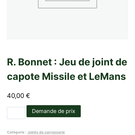
R. Bonnet : Jeu de joint de
capote Missile et LeMans
40,00
€
quantité
Demande de prix
de
R.
Catégorie :
Joints de carrosserie
Bonnet