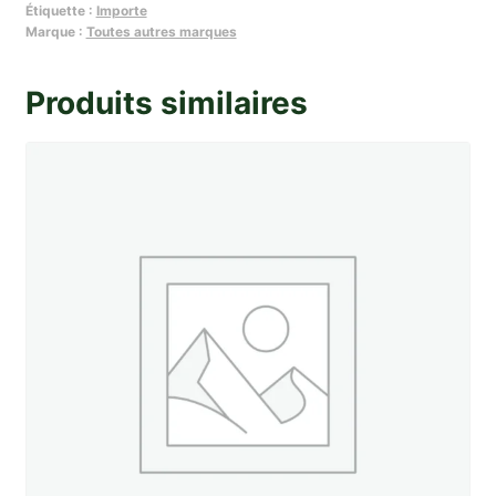
Étiquette :
Importe
:
Marque :
Toutes autres marques
Jeu
de
Produits similaires
joint
de
capote
Missile
et
LeMans