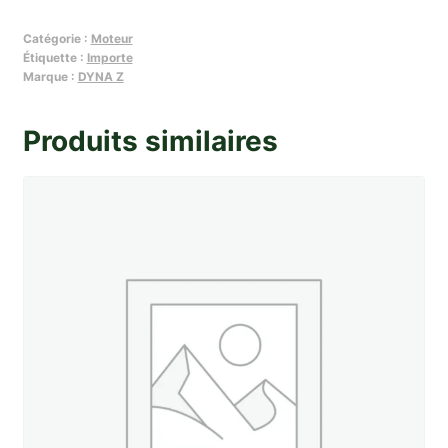
Ressort
Catégorie :
Moteur
de
Étiquette :
Importe
clapet
Marque :
DYNA Z
de
decharge
Produits similaires
de
pompe
a
huile