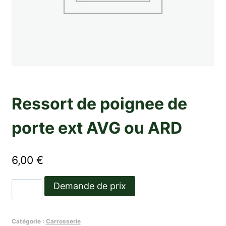
Ressort de poignee de
porte ext AVG ou ARD
6,00
€
quantité
Demande de prix
de
Ressort
Catégorie :
Carrosserie
de