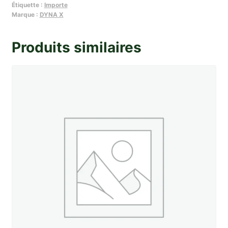
Étiquette :
Importe
poignee
Marque :
DYNA X
de
porte
Produits similaires
ext
AVG
ou
ARD